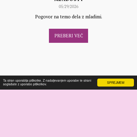
05/29/2026
Pogovor na temo dela z mladimi.
PREBERI VEČ
Ta stran uporablja piškotke. Z nadaljevanjem uporabe te strani
SPREJMEM
soglašate z uporabo piškotkov.
DOMOV
STORITVE
TRGOVINA
F.A.Q
VEČ
Lepa mama Coaching
Avtorske pravice © 2026 Vse pravice pridržane
Pogoji poslovanja
|
Politika zasebnosti
NAROČITE SE